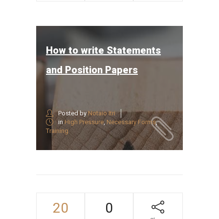
How to write Statements
and Position Papers
Posted by
Notaio Itri
in
High Pressure
,
Necessary Forms
,
Training
20
0