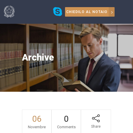
CHIEDILO AL NOTAIO
Archive
06
0
Share
Novembre
Comments